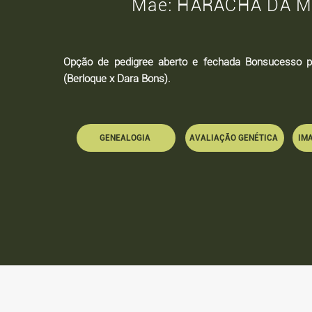
Mãe: HARACHA DA M
Opção de pedigree aberto e fechada Bonsucesso 
(Berloque x Dara Bons).
GENEALOGIA
AVALIAÇÃO GENÉTICA
IMA