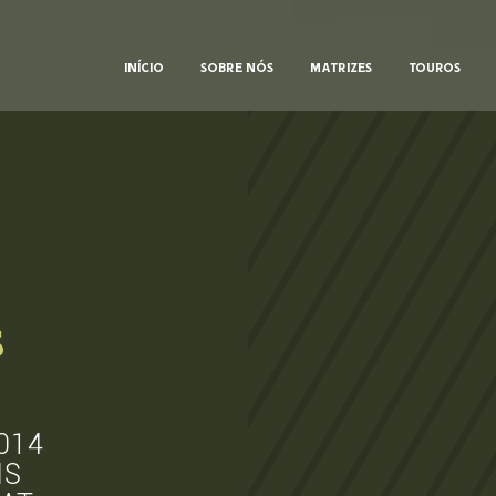
INÍCIO
SOBRE NÓS
MATRIZES
TOUROS
s
014
NS